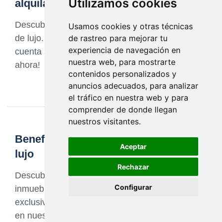
Utilizamos cookies
alquilar una casa de lujo
Descubre lo esencial antes de alquilar una casa
Usamos cookies y otras técnicas
de rastreo para mejorar tu
de lujo. Consejos y precauciones a tomar en
experiencia de navegación en
cuenta antes de decidirte. ¡Lee nuestro artículo
nuestra web, para mostrarte
ahora!
contenidos personalizados y
anuncios adecuados, para analizar
el tráfico en nuestra web y para
comprender de donde llegan
nuestros visitantes.
Beneficios de alquilar un inmueble de
Aceptar
lujo
Rechazar
Descubre los múltiples beneficios de alquilar un
Configurar
inmueble de lujo. Vive con comodidad,
exclusividad y sofisticación. Encuentra tu hogar
en nuestra selección