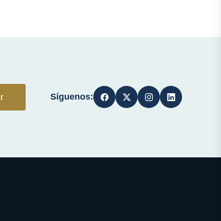
Síguenos:
r