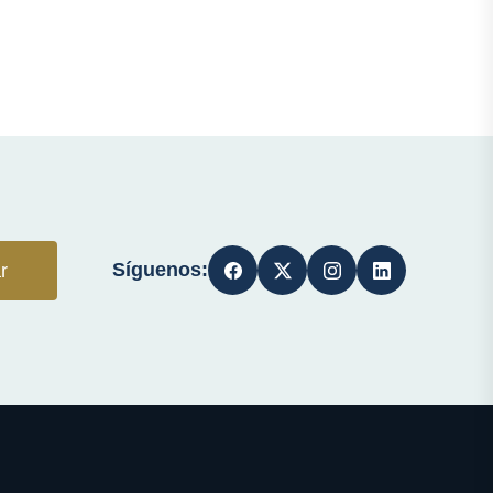
Síguenos:
r