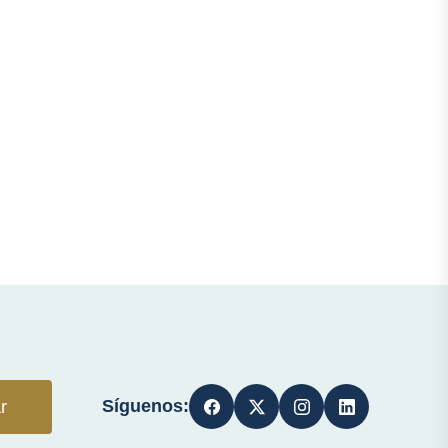
Síguenos:
r